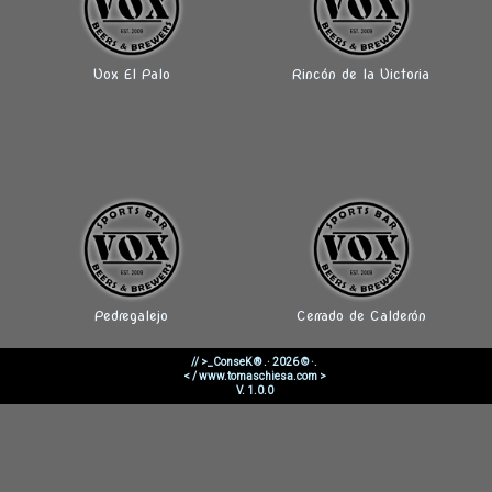
Vox El Palo
Rincón de la Victoria
Pedregalejo
Cerrado de Calderón
// >_ConseK ® .· 2026 © ·.
< / www.tomaschiesa.com >
V. 1.0.0