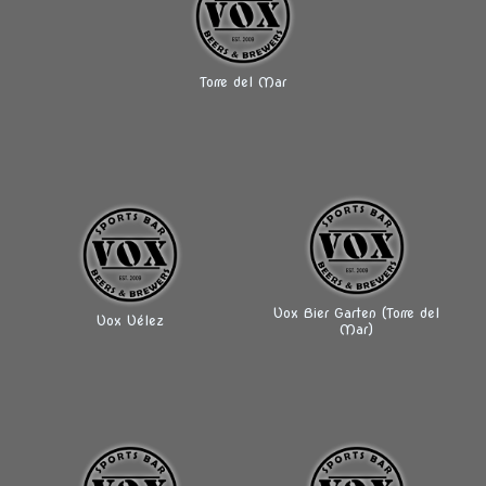
Torre del Mar
Vox Bier Garten (Torre del
Vox Vélez
Mar)